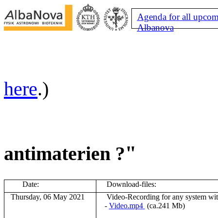
Agenda for all upcom
Albanova
here
.)
"
antimaterien ?
Date:
Download-files:
Thursday, 06 May 2021
V
ideo-Recording for any system wi
-
Video.mp4
(ca.241 Mb)