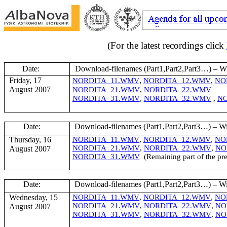
(For the latest recordings click
Date:
Download-filenames (Part1
,Part2,Part3
…) – Wi
Friday, 17
,
,
NORDITA_11.WMV
NORDITA_12.WMV
NO
August 2007
,
NORDITA_21.WMV
NORDITA_22.WMV
NORDITA_31.WMV
,
NORDITA_32.WMV
,
NO
Date:
Download-filenames (Part1
,Part2,Part3
…) – Wi
Thursday, 16
NORDITA_11.WMV
,
NORDITA_12.WMV
,
NO
NORDITA_21.WMV
,
NORDITA_22.WMV
,
NO
August 2007
NORDITA_31.WMV
(Remaining part of the pr
Date:
Download-filenames (Part1
,Part2,Part3
…) – Wi
Wednesday, 15
NORDITA_11.WMV
,
NORDITA_12.WMV
,
NO
NORDITA_21.WMV
,
NORDITA_22.WMV
,
NO
August 2007
NORDITA_31.WMV
,
NORDITA_32.WMV
,
NO