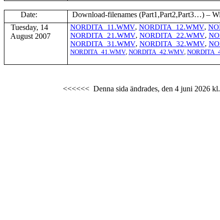
Date:
Download-filenames (Part1
,Part2,Part3
…) – Wi
Tuesday, 14
NORDITA_11.WMV
,
NORDITA_12.WMV
,
NO
NORDITA_21.WMV
,
NORDITA_22.WMV
,
NO
August 2007
NORDITA_31.WMV
,
NORDITA_32.WMV
,
NO
NORDITA_41.WMV
,
NORDITA_42.WMV
,
NORDITA_
<<<<<<
Denna sida ändrades,
den 4 juni 2026
kl.